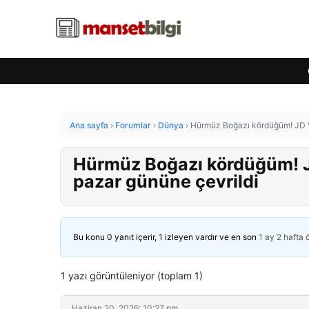
Ana sayfa
›
Forumlar
›
Dünya
›
Hürmüz Boğazı kördüğüm! JD Va
Hürmüz Boğazı kördüğüm! J
pazar gününe çevrildi
Bu konu 0 yanıt içerir, 1 izleyen vardır ve en son
1 ay 2 hafta
1 yazı görüntüleniyor (toplam 1)
Haziran 20, 2026: 10:27 pm