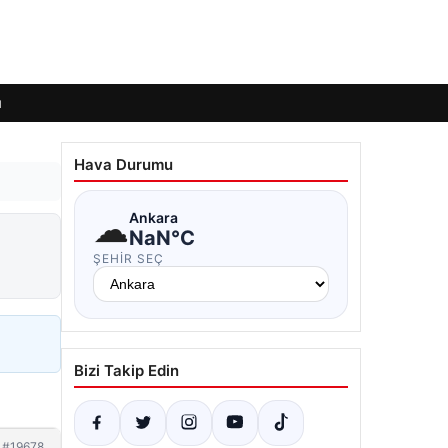
ı
Hava Durumu
☁
Ankara
NaN°C
ŞEHIR SEÇ
Bizi Takip Edin
#19678