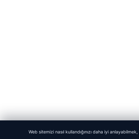
Web sitemizi nasıl kullandığınızı daha iyi anlayabilmek,
© 2026 Manşet Bilgi- Güncel Haber Sitesi