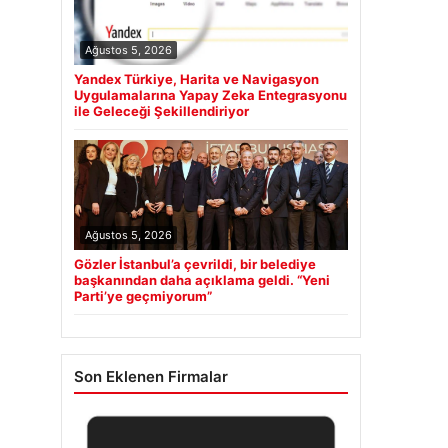
Ağustos 5, 2026
Yandex Türkiye, Harita ve Navigasyon
Uygulamalarına Yapay Zeka Entegrasyonu
ile Geleceği Şekillendiriyor
Ağustos 5, 2026
Gözler İstanbul’a çevrildi, bir belediye
başkanından daha açıklama geldi. “Yeni
Parti’ye geçmiyorum”
Son Eklenen Firmalar