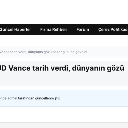
Güncel Haberler
Firma Rehberi
Forum
Çerez Politikas
nce tarih verdi, dünyanın gözü pazar gününe çevrildi
D Vance tarih verdi, dünyanın gözü
 önce
admin
tarafından güncellenmiştir.