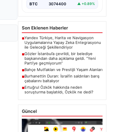
BTC
3074400
▲ +0.89%
Son Eklenen Haberler
Yandex Türkiye, Harita ve Navigasyon
■
Uygulamalarına Yapay Zeka Entegrasyonu
ile Geleceği Şekillendiriyor
Gözler İstanbul’a çevrildi, bir belediye
■
başkanından daha açıklama geldi. “Yeni
Parti’ye geçmiyorum”
Bahçe Mutfakları ve Prestijli Yaşam Alanları
■
Burhanettin Duran: İsrail’in saldırıları barış
■
çabalarını baltalıyor
Ertuğrul Özkök hakkında neden
■
soruşturma başlatıldı, Özkök ne dedi?
Güncel