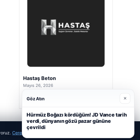
Hastaş Beton
Mayıs 26, 2026
×
Göz Atın
Hürmüz Boğazı kördüğüm! JD Vance tarih
verdi, dünyanın gözü pazar gününe
çevrildi
ıyoruz.
Çerez Politikamız
Reddet
Kabul Et