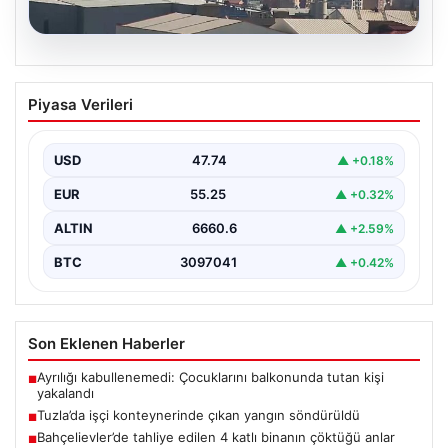
07.08.2026
Tuzla’da işçi konteynerinde çıkan
Piyasa Verileri
yangın söndürüldü
Tuzla'da bir inşaat şantiyesinde yer alan iki katlı ve 28
kişinin kaldığı işçi konteynerinde…
USD
47.74
▲ +0.18%
EUR
55.25
▲ +0.32%
ALTIN
6660.6
▲ +2.59%
BTC
3097041
▲ +0.42%
Son Eklenen Haberler
Ayrılığı kabullenemedi: Çocuklarını balkonunda tutan kişi
■
yakalandı
Tuzla’da işçi konteynerinde çıkan yangın söndürüldü
■
Bahçelievler’de tahliye edilen 4 katlı binanın çöktüğü anlar
■