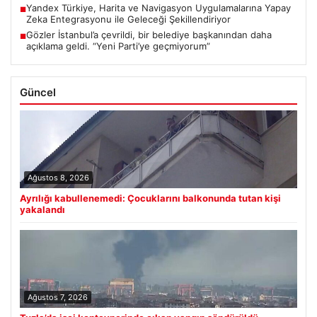
Yandex Türkiye, Harita ve Navigasyon Uygulamalarına Yapay
■
Zeka Entegrasyonu ile Geleceği Şekillendiriyor
Gözler İstanbul’a çevrildi, bir belediye başkanından daha
■
açıklama geldi. “Yeni Parti’ye geçmiyorum”
Güncel
Ağustos 8, 2026
Ayrılığı kabullenemedi: Çocuklarını balkonunda tutan kişi
yakalandı
Ağustos 7, 2026