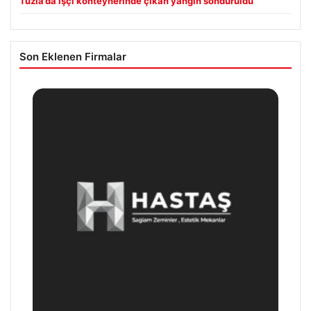
Tuzla’da işçi konteynerinde çıkan yangın söndürüldü
Son Eklenen Firmalar