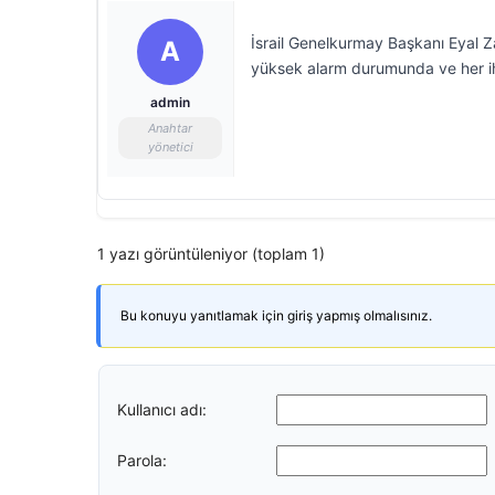
İsrail Genelkurmay Başkanı Eyal Zam
A
yüksek alarm durumunda ve her iht
admin
Anahtar
yönetici
1 yazı görüntüleniyor (toplam 1)
Bu konuyu yanıtlamak için giriş yapmış olmalısınız.
Kullanıcı adı:
Parola: