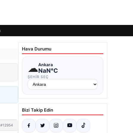
ı
Hava Durumu
☁
Ankara
NaN°C
ŞEHIR SEÇ
Bizi Takip Edin
#12954