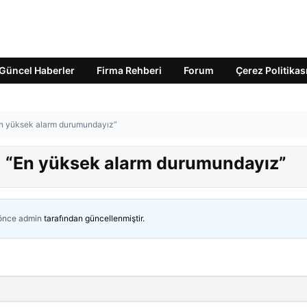
Güncel Haberler
Firma Rehberi
Forum
Çerez Politikas
En yüksek alarm durumundayız”
: “En yüksek alarm durumundayız”
 önce
admin
tarafından güncellenmiştir.