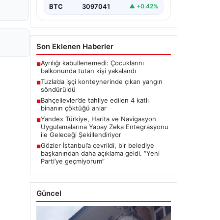
BTC
3097041
▲ +0.42%
Son Eklenen Haberler
Ayrılığı kabullenemedi: Çocuklarını
■
balkonunda tutan kişi yakalandı
Tuzla’da işçi konteynerinde çıkan yangın
■
söndürüldü
Bahçelievler’de tahliye edilen 4 katlı
■
binanın çöktüğü anlar
Yandex Türkiye, Harita ve Navigasyon
■
Uygulamalarına Yapay Zeka Entegrasyonu
ile Geleceği Şekillendiriyor
Gözler İstanbul’a çevrildi, bir belediye
■
başkanından daha açıklama geldi. “Yeni
Parti’ye geçmiyorum”
Güncel