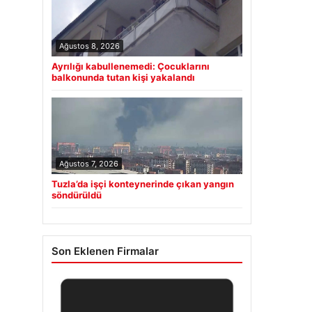
Ağustos 8, 2026
Ayrılığı kabullenemedi: Çocuklarını
balkonunda tutan kişi yakalandı
Ağustos 7, 2026
Tuzla’da işçi konteynerinde çıkan yangın
söndürüldü
Son Eklenen Firmalar