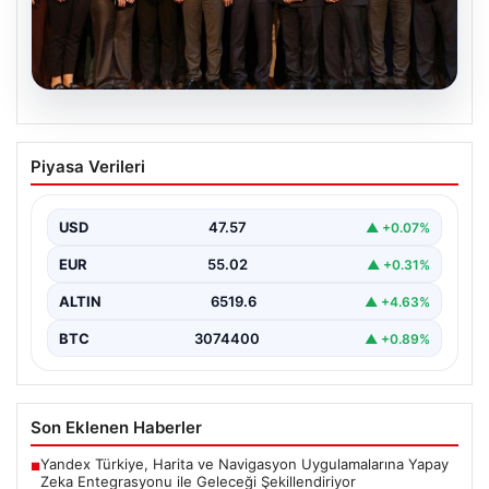
05.08.2026
Gözler İstanbul’a çevrildi, bir belediye
Piyasa Verileri
başkanından daha açıklama geldi. “Yeni
Parti’ye geçmiyorum”
USD
47.57
▲ +0.07%
{"title": "İstanbul ve Türkiye'nin Siyasi Hareketliliği:
Belediye Başkanları ve Partiler Arası Gelişmeler",
EUR
55.02
▲ +0.31%
"content": "İstanbul'da…
ALTIN
6519.6
▲ +4.63%
BTC
3074400
▲ +0.89%
Son Eklenen Haberler
Yandex Türkiye, Harita ve Navigasyon Uygulamalarına Yapay
■
Zeka Entegrasyonu ile Geleceği Şekillendiriyor