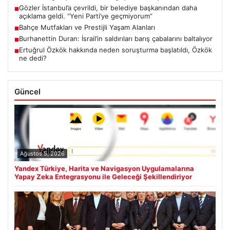
Gözler İstanbul’a çevrildi, bir belediye başkanından daha
■
açıklama geldi. “Yeni Parti’ye geçmiyorum”
Bahçe Mutfakları ve Prestijli Yaşam Alanları
■
Burhanettin Duran: İsrail’in saldırıları barış çabalarını baltalıyor
■
Ertuğrul Özkök hakkında neden soruşturma başlatıldı, Özkök
■
ne dedi?
Güncel
Ağustos 5, 2026
Yandex Türkiye, Harita ve Navigasyon Uygulamalarına
Yapay Zeka Entegrasyonu ile Geleceği Şekillendiriyor