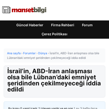
Güncel Haberler
Firma Rehberi
Forum
Çerez Politikası
Ana sayfa
›
Forumlar
›
Dünya
›
İsrail’in, ABD-İran anlaşması olsa bile
Lübnan’daki emniyet şeridinden çekilmeyeceği iddia edildi
İsrail’in, ABD-İran anlaşması
olsa bile Lübnan’daki emniyet
şeridinden çekilmeyeceği iddia
edildi
Bu konu 0 yanıt içerir, 1 izleyen vardır ve en son
1 ay 3 hafta önce