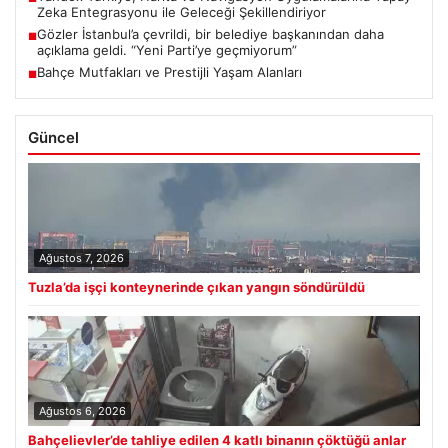
Zeka Entegrasyonu ile Geleceği Şekillendiriyor
Gözler İstanbul’a çevrildi, bir belediye başkanından daha
■
açıklama geldi. “Yeni Parti’ye geçmiyorum”
Bahçe Mutfakları ve Prestijli Yaşam Alanları
■
Güncel
Ağustos 7, 2026
Tuzla’da işçi konteynerinde çıkan yangın söndürüldü
Ağustos 6, 2026
Bahçelievler’de tahliye edilen 4 katlı binanın çöktüğü anlar