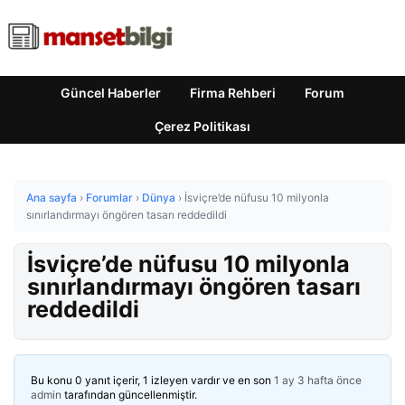
Güncel Haberler
Firma Rehberi
Forum
Çerez Politikası
Ana sayfa
›
Forumlar
›
Dünya
›
İsviçre’de nüfusu 10 milyonla
sınırlandırmayı öngören tasarı reddedildi
İsviçre’de nüfusu 10 milyonla
sınırlandırmayı öngören tasarı
reddedildi
Bu konu 0 yanıt içerir, 1 izleyen vardır ve en son
1 ay 3 hafta önce
admin
tarafından güncellenmiştir.