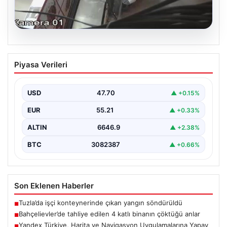
06.08.2026
Bahçelievler’de tahliye edilen 4 katlı
Piyasa Verileri
binanın çöktüğü anlar
{ "title": "Bahçelievler'de 4 Katlı Binanın Çökmenin
Detayları ve Güvenlik Önlemleri", "content": "İstanbul'un
USD
47.70
▲ +0.15%
Bahçelievler…
EUR
55.21
▲ +0.33%
ALTIN
6646.9
▲ +2.38%
BTC
3082387
▲ +0.66%
Son Eklenen Haberler
Tuzla’da işçi konteynerinde çıkan yangın söndürüldü
■
Bahçelievler’de tahliye edilen 4 katlı binanın çöktüğü anlar
■
Yandex Türkiye, Harita ve Navigasyon Uygulamalarına Yapay
■