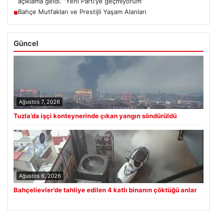
açıklama geldi. “Yeni Parti’ye geçmiyorum”
Bahçe Mutfakları ve Prestijli Yaşam Alanları
■
Güncel
Ağustos 7, 2026
Tuzla’da işçi konteynerinde çıkan yangın söndürüldü
Ağustos 6, 2026
Bahçelievler’de tahliye edilen 4 katlı binanın çöktüğü anlar