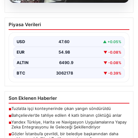
06.08.2026
Bahçelievler’de tahliye edilen 4 katlı
Piyasa Verileri
binanın çöktüğü anlar
{ "title": "Bahçelievler'de 4 Katlı Binanın Çökmenin
Detayları ve Güvenlik Önlemleri", "content": "İstanbul'un
USD
47.60
▲ +0.05%
Bahçelievler…
EUR
54.98
▼ -0.08%
ALTIN
6490.9
▼ -0.08%
BTC
3062178
▼ -0.39%
Son Eklenen Haberler
Tuzla’da işçi konteynerinde çıkan yangın söndürüldü
■
Bahçelievler’de tahliye edilen 4 katlı binanın çöktüğü anlar
■
Yandex Türkiye, Harita ve Navigasyon Uygulamalarına Yapay
■
Zeka Entegrasyonu ile Geleceği Şekillendiriyor
Gözler İstanbul’a çevrildi, bir belediye başkanından daha
■