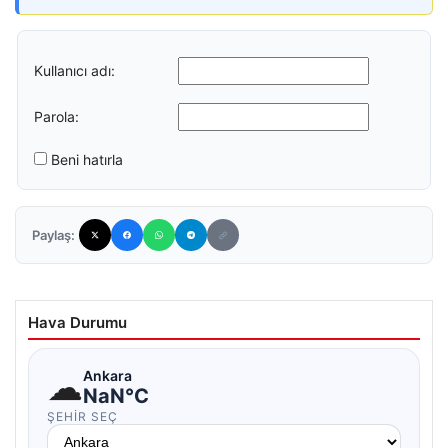
Kullanıcı adı:
Parola:
Beni hatırla
Paylaş:
Hava Durumu
☁
Ankara
NaN°C
ŞEHIR SEÇ