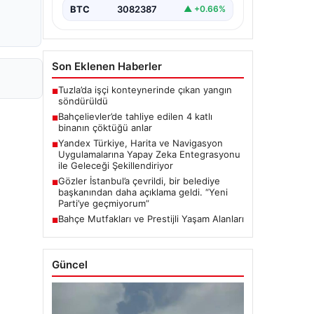
BTC
3082387
▲ +0.66%
Son Eklenen Haberler
Tuzla’da işçi konteynerinde çıkan yangın
■
söndürüldü
Bahçelievler’de tahliye edilen 4 katlı
■
binanın çöktüğü anlar
Yandex Türkiye, Harita ve Navigasyon
■
Uygulamalarına Yapay Zeka Entegrasyonu
ile Geleceği Şekillendiriyor
Gözler İstanbul’a çevrildi, bir belediye
■
başkanından daha açıklama geldi. “Yeni
Parti’ye geçmiyorum”
Bahçe Mutfakları ve Prestijli Yaşam Alanları
■
Güncel