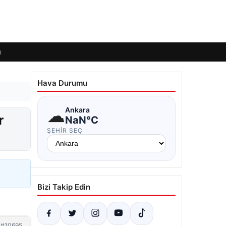
ı
Hava Durumu
☁
Ankara
r
NaN°C
ŞEHIR SEÇ
Bizi Takip Edin
#10695