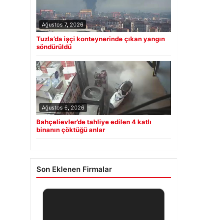
Ağustos 7, 2026
Tuzla’da işçi konteynerinde çıkan yangın
söndürüldü
Ağustos 6, 2026
Bahçelievler’de tahliye edilen 4 katlı
binanın çöktüğü anlar
Son Eklenen Firmalar