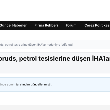
Güncel Haberler
Firma Rehberi
Forum
Çerez Politikas
petrol tesislerine düşen İHA’lar nedeniyle istifa etti
ds, petrol tesislerine düşen İHA’la
 önce
admin
tarafından güncellenmiştir.