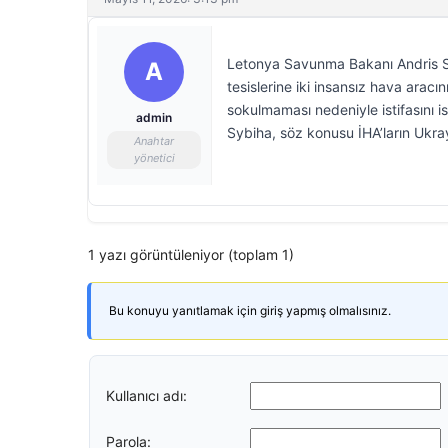
Letonya Savunma Bakanı Andris S
A
tesislerine iki insansız hava arac
sokulmaması nedeniyle istifasını i
admin
Sybiha, söz konusu İHA’ların Ukra
Anahtar
yönetici
1 yazı görüntüleniyor (toplam 1)
Bu konuyu yanıtlamak için giriş yapmış olmalısınız.
Kullanıcı adı:
Parola: