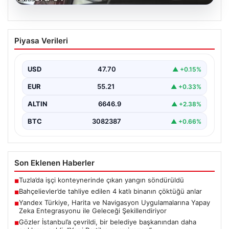
06.08.2026
Bahçelievler’de tahliye edilen 4 katlı
Piyasa Verileri
binanın çöktüğü anlar
{ "title": "Bahçelievler'de 4 Katlı Binanın Çökmenin
Detayları ve Güvenlik Önlemleri", "content": "İstanbul'un
USD
47.70
▲ +0.15%
Bahçelievler…
EUR
55.21
▲ +0.33%
ALTIN
6646.9
▲ +2.38%
BTC
3082387
▲ +0.66%
Son Eklenen Haberler
Tuzla’da işçi konteynerinde çıkan yangın söndürüldü
■
Bahçelievler’de tahliye edilen 4 katlı binanın çöktüğü anlar
■
Yandex Türkiye, Harita ve Navigasyon Uygulamalarına Yapay
■
Zeka Entegrasyonu ile Geleceği Şekillendiriyor
Gözler İstanbul’a çevrildi, bir belediye başkanından daha
■