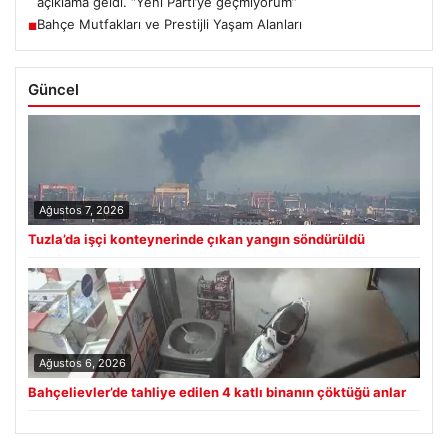
açıklama geldi. “Yeni Parti’ye geçmiyorum”
Bahçe Mutfakları ve Prestijli Yaşam Alanları
■
Güncel
Ağustos 7, 2026
Tuzla’da işçi konteynerinde çıkan yangın söndürüldü
Ağustos 6, 2026
Bahçelievler’de tahliye edilen 4 katlı binanın çöktüğü anlar