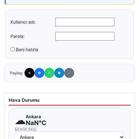
Kullanıcı adı:
Parola:
Beni hatırla
Paylaş:
Hava Durumu
☁
Ankara
NaN°C
ŞEHIR SEÇ