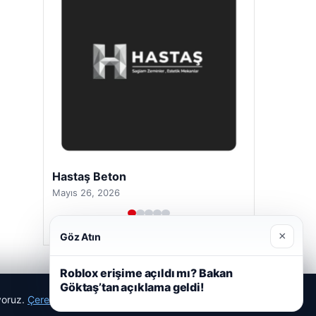
Hastaş Beton
Mayıs 26, 2026
×
Göz Atın
Roblox erişime açıldı mı? Bakan
Göktaş’tan açıklama geldi!
ıyoruz.
Çerez Politikamız
Reddet
Kabul Et