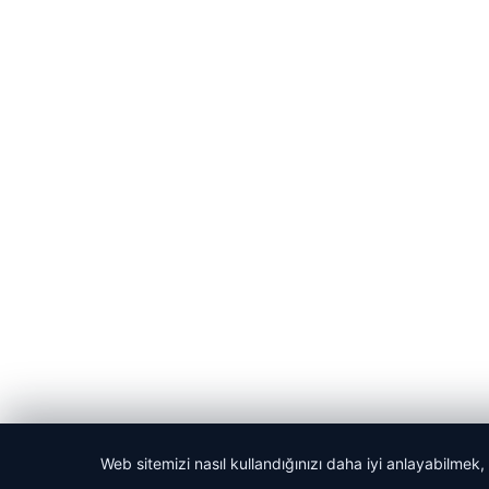
Web sitemizi nasıl kullandığınızı daha iyi anlayabilmek,
© 2026 Manşet Bilgi- Güncel Haber Sitesi