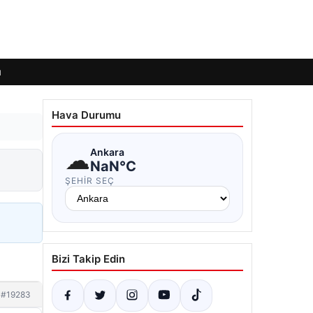
ı
Hava Durumu
☁
Ankara
NaN°C
ŞEHIR SEÇ
Bizi Takip Edin
#19283