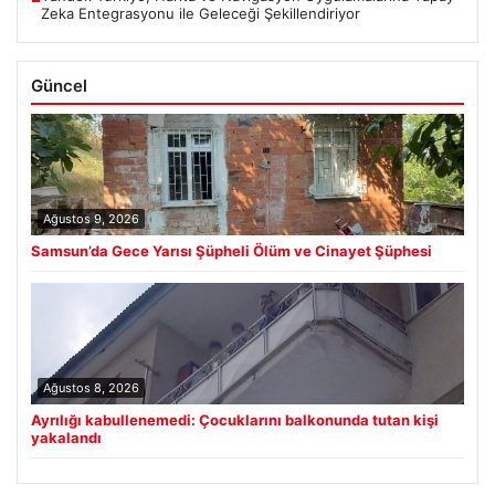
Zeka Entegrasyonu ile Geleceği Şekillendiriyor
Güncel
Ağustos 9, 2026
Samsun’da Gece Yarısı Şüpheli Ölüm ve Cinayet Şüphesi
Ağustos 8, 2026
Ayrılığı kabullenemedi: Çocuklarını balkonunda tutan kişi
yakalandı