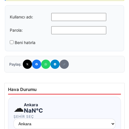
Kullanıcı adı:
Parola:
Beni hatırla
Paylaş:
Hava Durumu
☁
Ankara
NaN°C
ŞEHIR SEÇ