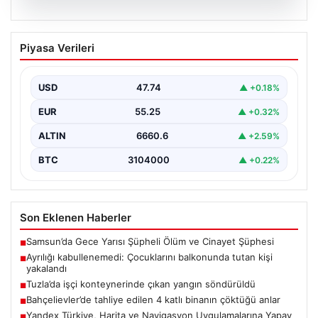
08.08.2026
Ayrılığı kabullenemedi: Çocuklarını
Piyasa Verileri
balkonunda tutan kişi yakalandı
Erzurum’da ayrı yaşadığı eşini barışmaya zorlamak
isteyen 39 yaşındaki bir kişi, 4 ve 6…
USD
47.74
▲ +0.18%
EUR
55.25
▲ +0.32%
ALTIN
6660.6
▲ +2.59%
BTC
3104000
▲ +0.22%
Son Eklenen Haberler
Samsun’da Gece Yarısı Şüpheli Ölüm ve Cinayet Şüphesi
■
Ayrılığı kabullenemedi: Çocuklarını balkonunda tutan kişi
■
yakalandı
Tuzla’da işçi konteynerinde çıkan yangın söndürüldü
■
Bahçelievler’de tahliye edilen 4 katlı binanın çöktüğü anlar
■
Yandex Türkiye, Harita ve Navigasyon Uygulamalarına Yapay
■