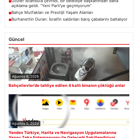
Gözler İstanbul’a çevrildi, bir belediye başkanından daha
■
açıklama geldi. “Yeni Parti’ye geçmiyorum”
Bahçe Mutfakları ve Prestijli Yaşam Alanları
■
Burhanettin Duran: İsrail’in saldırıları barış çabalarını baltalıyor
■
Güncel
Ağustos 6, 2026
Bahçelievler’de tahliye edilen 4 katlı binanın çöktüğü anlar
Ağustos 5, 2026
Yandex Türkiye, Harita ve Navigasyon Uygulamalarına
Yapay Zeka Entegrasyonu ile Geleceği Şekillendiriyor