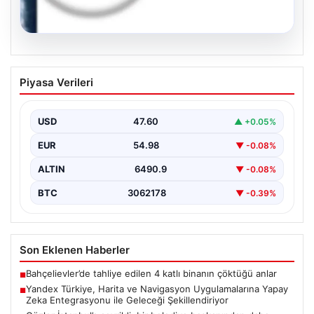
05.08.2026
Yandex Türkiye, Harita ve Navigasyon
Piyasa Verileri
Uygulamalarına Yapay Zeka
Entegrasyonu ile Geleceği
Şekillendiriyor
USD
47.60
▲ +0.05%
Yandex Türkiye, teknolojik gelişmeler ışığında önemli
EUR
54.98
▼ -0.08%
bir adım atarak, en popüler harita ve navigasyon…
ALTIN
6490.9
▼ -0.08%
BTC
3062178
▼ -0.39%
Son Eklenen Haberler
Bahçelievler’de tahliye edilen 4 katlı binanın çöktüğü anlar
■
Yandex Türkiye, Harita ve Navigasyon Uygulamalarına Yapay
■
Zeka Entegrasyonu ile Geleceği Şekillendiriyor