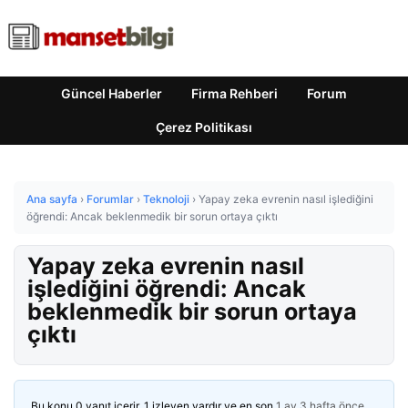
Güncel Haberler
Firma Rehberi
Forum
Çerez Politikası
Ana sayfa
›
Forumlar
›
Teknoloji
›
Yapay zeka evrenin nasıl işlediğini
öğrendi: Ancak beklenmedik bir sorun ortaya çıktı
Yapay zeka evrenin nasıl
işlediğini öğrendi: Ancak
beklenmedik bir sorun ortaya
çıktı
Bu konu 0 yanıt içerir, 1 izleyen vardır ve en son
1 ay 3 hafta önce