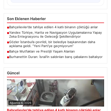
Son Eklenen Haberler
Bahçelievler’de tahliye edilen 4 katlı binanın çöktüğü anlar
■
Yandex Türkiye, Harita ve Navigasyon Uygulamalarına Yapay
■
Zeka Entegrasyonu ile Geleceği Şekillendiriyor
Gözler İstanbul’a çevrildi, bir belediye başkanından daha
■
açıklama geldi. “Yeni Parti’ye geçmiyorum”
Bahçe Mutfakları ve Prestijli Yaşam Alanları
■
Burhanettin Duran: İsrail’in saldırıları barış çabalarını baltalıyor
■
Güncel
Ağustos 6, 2026
Bahçelievler’de tahliye edilen 4 katlı binanın çöktüğü anlar